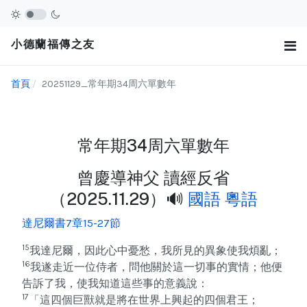
小德蘭福傳之友
首頁
20251129_常年期34周六單數年
常年期34周六單數年
曾慶導神父 讀經反省
（2025.11.29）🔊
國語
粵語
達尼爾書7章15-27節
15
我達尼爾，因此心中憂愁，我所見的異象使我煩亂；
16
我遂走近一位侍者，問他關於這一切事的實情；他便
告訴了我，使我知道這些事的意義說：
17
「這四個巨獸就是將在世界上興起的四個君王；