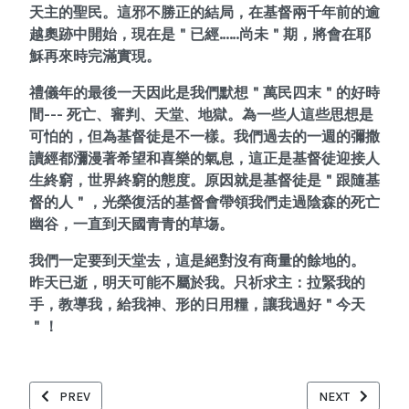
天主的聖民。這邪不勝正的結局，在基督兩千年前的逾
越奧跡中開始，現在是＂已經……尚未＂期，將會在耶
穌再來時完滿實現。
禮儀年的最後一天因此是我們默想＂萬民四末＂的好時
間--- 死亡、審判、天堂、地獄。為一些人這些思想是
可怕的，但為基督徒是不一樣。我們過去的一週的彌撒
讀經都瀰漫著希望和喜樂的氣息，這正是基督徒迎接人
生終窮，世界終窮的態度。原因就是基督徒是＂跟隨基
督的人＂，光榮復活的基督會帶領我們走過陰森的死亡
幽谷，一直到天國青青的草塲。
我們一定要到天堂去，這是絕對沒有商量的餘地的。
昨天已逝，明天可能不屬於我。只祈求主：拉緊我的
手，教導我，給我神、形的日用糧，讓我過好＂今天
＂！
PREVIOUS ARTICLE: 20251130_將臨期第一主日甲年
NEXT ARTICL
PREV
NEXT