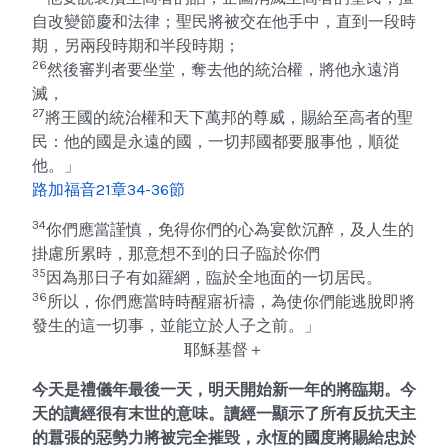
自改變節慶和法律；聖民將被交在他手中，直到一段時
期，另兩段時期和半段時期；
26
然後審判者要坐堂，奪去他的統治權，將他永遠消
滅，
27
將王國的統治權和天下萬邦的尊威，賜給至高者的聖
民：他的國是永遠的國，一切邦國都要服事他，順從
他。」
路加福音21章34-36節
34
你們應當謹慎，免得你們的心為宴飲沉醉，及人生的
掛慮所累時，那意想不到的日子臨於你們
35
因為那日子有如羅網，臨於全地面的一切居民。
36
所以，你們應當時時醒寤祈禱，為使你們能逃脫即將
發生的這一切事，並能立於人子之前。」
耶穌基督＋
今天是禮儀年最後一天，明天開始新一年的將臨期。今
天的讀經很有末世的意味。讀經一顯示了所有反抗天主
的囂張的惡勢力將被完全摧毁，永恆的國度將賜給忠於