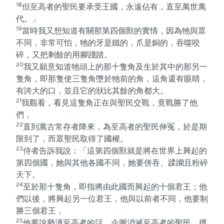
18
但至高者的聖民要承受王國，永遠佔有，直至萬世萬
代。」
19
當時我又想知道有關那第四個獸的實情，因為牠與眾
不同，非常可怕，牠的牙是鐵的，爪是銅的，吞噬咬
碎，又把剩餘的用腳踐踏。
20
我又願意知道牠頭上的那十隻角及生於其中的那另一
隻角，即那隻使三隻角墮於牠前的角，這角還有眼睛，
有誇大的口，並且它的狀比其餘的角都大。
21
我觀看，看見這隻角正在與聖民交戰，竟戰勝了他
們，
22
直到萬古常存者降來，為至高者的聖民伸冤，於是期
限到了，而眾聖民取得了國權。
23
侍者告訴我說：「這第四個獸就是將在世界上興起的
第四個國，她與其他各國不同，她要併吞、蹂躪且粉碎
天下。
24
至於那十隻角，即指將由此國而興起的十個君王；他
們以後，將興起另一位君王，他與以前者不同，他要制
勝三個君王，
25
他要說褻瀆至高者的話，企圖消滅至高者的聖民，擅