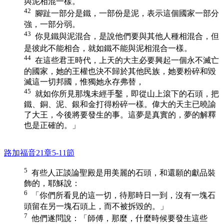
與泥相混一樣。
42
腳趾一部分是鐵，一部份是泥，表示這個國家一部分
強，一部分弱。
43
你見鐵與泥混合，是說他們要與其他人種相混合，但
是彼此不能相合，就如鐵不能與泥相混合一樣。
44
在這些君王時代，上天的大主必要興起一個永不滅亡
的國家，她的王權也決不歸於其他民族，她要粉碎和毀
滅這一切邦國，惟獨她永存弗替，
45
就如你所見那塊未經手鑿，即從山上滾下的石頭，把
鐵、銅、泥、銀和金打得粉碎一樣。偉大的天主已曉諭
了大王，今後將要發生的事。這夢是真實的，夢的解釋
也是正確的。」
路加福音21章5-11節
5
有些人正談論聖殿是用美麗的石頭，和還願的獻品裝
飾的，耶穌說：
6
「你們所看見的這一切，待那時日一到，沒有一塊石
頭留在另一塊石頭上，而不被拆毀的。」
7
他們遂問說：「師傅，那麼，什麼時候要發生這些