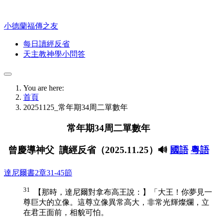
小德蘭福傳之友
每日讀經反省
天主教神學小問答
You are here:
首頁
20251125_常年期34周二單數年
常年期34周二單數年
曾慶導神父 讀經反省（2025.11.25）🔊
國語
粵語
達尼爾書2章31-45節
31
【那時，達尼爾對拿布高王說：】「大王！你夢見一
尊巨大的立像。這尊立像異常高大，非常光輝燦爛，立
在君王面前，相貌可怕。