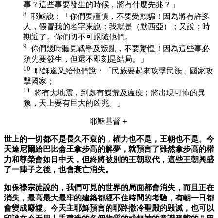
事？這些事要發生的時候，將有什麼先兆？」
8
耶穌說：「你們要謹慎，不要受欺騙！因為將有許多
人，假冒我的名字來說：我就是（默西亞）；又說：時
期近了。你們切不可跟隨他們。
9
你們幾時聽見戰爭及叛亂，不要驚惶！因為這些事必
須先要發生，但還不即刻是結局。」
10
耶穌遂又給他們說：「民族要起來攻擊民族，國家攻
擊國家；
11
將有大地震，到處有饑荒及瘟疫；將出現可怖的異
象，天上要有巨大的凶兆。」
耶穌基督＋
世上的一切都不是長久不衰的，權力也不是，王朝也不是。今
天達尼爾給巴比侖王拿步高的解夢，就預言了雖然拿步高的權
力和尊榮會如日中天，但終將被別的王朝取代，這些王朝興盛
了一陣子之後，也會衰亡消失。
如保祿宗徒說的，我們可見的世界的局面都會消失，而且正在
消失，最高最大最牢的建築都經不住時間的考驗，有朝一日都
會變成廢墟。今天主耶穌預言的耶路撒冷聖殿的毁滅，也可以