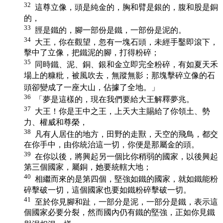
32
這尊立像，頭是純金的，胸和臂是銀的，腹和股是銅
的，
33
脛是鐵的，腳一部份是鐵，一部份是泥的。
34
大王，你在觀望，忽有一塊石頭，未經手鑿即滾下，
擊中了立像，把鐵泥的腳，打得粉碎；
35
同時鐵、泥、銅、銀和金立即完全粉碎，有如夏天禾
場上的糠粃，被風吹去，無蹤無影；那塊擊碎立像的石
頭卻變成了一座大山，佔據了全地。」
36
「夢是這樣的，現在我們要給大王解釋夢兆。
37
大王！你是王中之王，上天大主賜給了你領土、勢
力、權威和尊榮，
38
凡有人居住的地方，田野的走獸，天空的飛鳥，都交
在你手中，由你統治這一切，你便是那屬金的頭。
39
在你以後，將興起另一個比你稍弱的國家，以後興起
第三個國家，屬銅，她要統轄大地；
40
相繼而來的是第四個，堅強如鐵的國家，就如鐵能粉
碎擊破一切，這個國家也要如鐵粉碎擊破一切。
41
至於你見腳和趾，一部分是泥，一部分是鐵，表示這
個國家必要分裂，然而國內仍有鐵的堅強，正如你見鐵